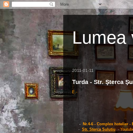
Lumea v
2011-01-11
Turda - Str. Şterca Şu
E.-
-
Nr.4-6 - Complex hotelier - 
-
Str. Sterca Sulutiu
-
Youtub