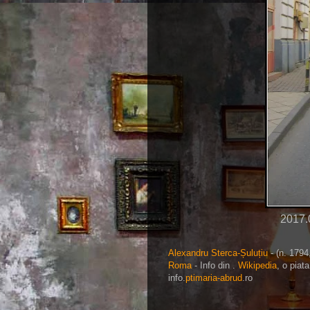
2017.
Alexandru Sterca-Șuluțiu
- (n. 1794
Roma
- Info din .
Wikipedia
, o piat
info.
ptimaria-abrud
.ro