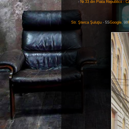
-
Nr.33 din Piata Republicii - 
Str. Şterca Şuluţiu
- 5S
Google
, 98