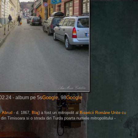
02.24 - album pe
5s
Google
, 98
Google
,
Abrud
- d. 1867,
Blaj
) a fost un mitropolit al
Bisericii Române Unite cu
a din Timisoara si o strada din Turda poarta numele mitropolitului -