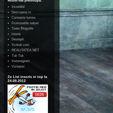
Acum ma preocupa:
Incredibil
Descopera.ro
Cunoaste lumea
Frumusetile naturii
Toate Blogurile
Istorie
Destepti
Scritub.com
REALITATEA.NET
Tuk Tuk
Instanagram
Vizitatori
Ze List inscris in top la
24.09.2012