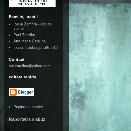
Familie, locatii
Ioana Zamfira - locuita
veche
Paul Zamfira
Ana Maria Catalina
Ioana - Erdbergstraße 218
Contact
ani.catalina@yahoo.com
editare rapida
Pagina de pornire
Raportați un abuz