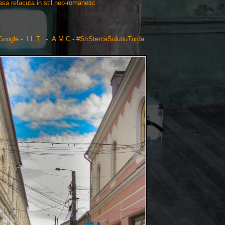
Casa refacuta in stil neo-romanesc
Google
-
I.L.T.
-
A.M.C
-
#StrStercaSulutiuTurda