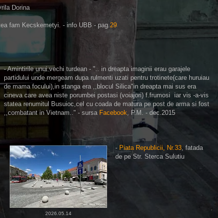
rila Dorina
tea
fam Kecskemetyi. - info UBB - pag.
29
- Amintirile unui vechi turdean - ".. in dreapta imaginii erau garajele
partidului unde mergeam dupa rulmenti uzati pentru trotinete(care huruiau
de mama focului),in stanga era ,,blocul Silica"in dreapta mai sus era
cineva care avea niste porumbei postasi (voiajori) f.frumosi iar vis -a-vis
statea renumitul Busuioc,cel cu coada de matura pe post de arma si fost
,,combatant in Vietnam.." - sursa
Facebook
, P.M. - dec.2015
-
Piata Republicii, Nr.33
, fatada
de pe Str. Sterca Sulutiu
2026.05.14