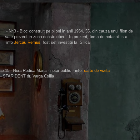
- Nr.3 - Bloc construit pe piloni in anii 1954, 55, din cauza unui filon de
sare prezent in zona constructiei - In prezent, firma de notariat..s.a. -
info
Jercau Remus
, fost sef investitii la Silica
 ap.15 - Nora Rodica Maria - notar public - info:
carte de vizita
 - STAR DENT dr. Varga Csilla