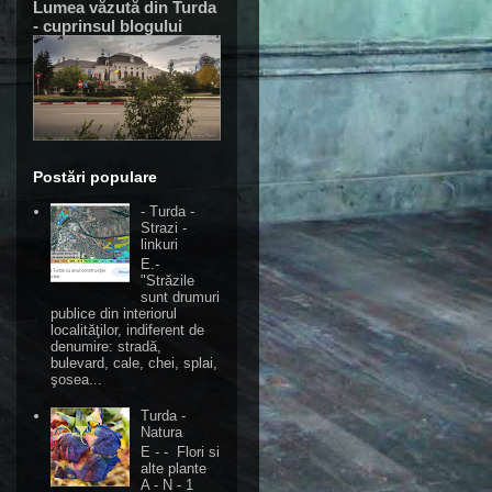
Lumea văzută din Turda
- cuprinsul blogului
Postări populare
- Turda -
Strazi -
linkuri
E.-
"Străzile
sunt drumuri
publice din interiorul
localităţilor, indiferent de
denumire: stradă,
bulevard, cale, chei, splai,
şosea...
Turda -
Natura
E - - Flori si
alte plante
A - N - 1