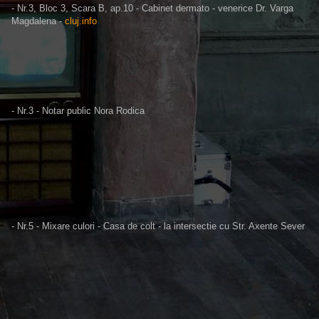
- Nr.3, Bloc 3, Scara B, ap.10 - Cabinet dermato - venerice Dr. Varga
Magdalena -
cluj.info
- Nr.3 - Notar public Nora Rodica
- Nr.5 - Mixare culori - Casa de colt - la intersectie cu Str. Axente Sever