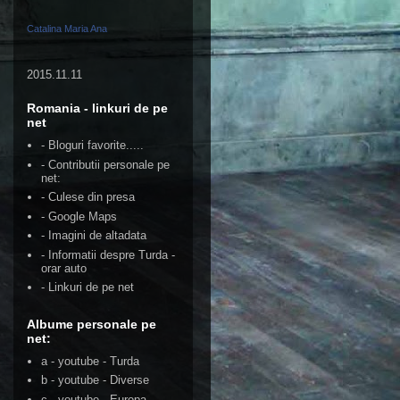
Catalina Maria Ana
2015.11.11
Romania - linkuri de pe
net
- Bloguri favorite.....
- Contributii personale pe
net:
- Culese din presa
- Google Maps
- Imagini de altadata
- Informatii despre Turda -
orar auto
- Linkuri de pe net
Albume personale pe
net:
a - youtube - Turda
b - youtube - Diverse
c - youtube - Europa