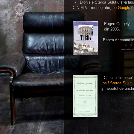
- Dionisie Sterca Sulutiu si-a lasa
C.N.M.V., monografie, pe
Google
1
- Eugen Gergely - 
din 2005,
Banca Ariesana inf
- Criticile "istoric
Iosif Sterca Suluti
și nepotul de unchi