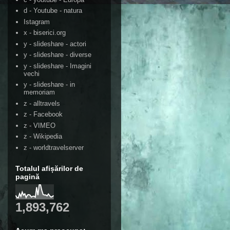
d - Youtube - natura
Istagram
x - biserici.org
y - slideshare - actori
y - slideshare - diverse
y - slideshare - Imagini
vechi
y - slideshare - in
memoriam
z - alltravels
z - Facebook
z - VIMEO
z - Wikipedia
z - worldtravelserver
Totalul afișărilor de
pagină
1,893,762