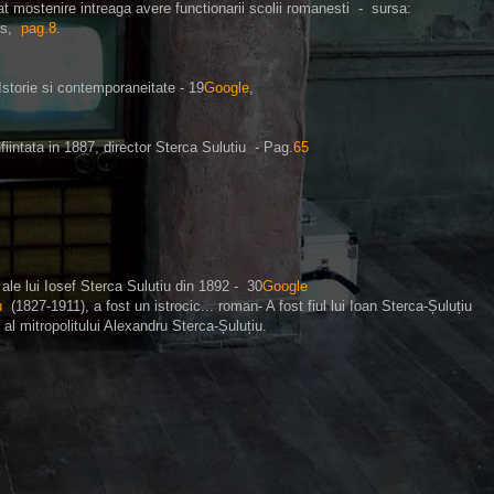
t mostenire intreaga avere functionarii scolii romanesti - sursa:
1s,
pag.8
.
Istorie si contemporaneitate - 19
Google
,
iintata in 1887, director Sterca Sulutiu - Pag.
65
e" ale lui Iosef Sterca Sulutiu din 1892 - 30
Google
u
(1827-1911), a fost un istrocic... roman- A fost fiul lui Ioan Sterca-Șuluțiu
 al mitropolitului Alexandru Sterca-Șuluțiu.